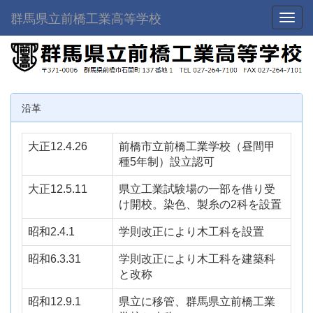
群馬県立前橋工業高等学校
Toggl
沿革
大正12.4.26
前橋市立前橋工業学校（昼間甲
種5年制）設立認可
大正12.5.11
県立工業試験場の一部を借り受
け開校。染色、製糸の2科を設置
昭和2.4.1
学則改正により木工科を設置
昭和6.3.31
学則改正により木工科を建築科
と改称
昭和12.9.1
県立に移管、群馬県立前橋工業