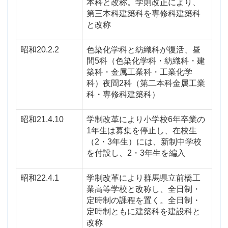
本科と改称。学則改正により、
第三本科建築科を専修科建築科
と改称
昭和20.2.2
色染化学科と紡織科が復活、昼
間
5
科（色染化学科・紡織科・建
築科・金属工業科・工業化学
科）夜間
2
科（第二本科金属工業
科・専修科建築科）
昭和21.4.10
学制改革により小学校
6
年卒業の
1
年生は募集を停止し、在校生
（
2
・
3
年生）には、新制中学校
を付設し、
2
・
3
年生を編入
昭和22.4.1
学制改革により群馬県立前橋工
業高等学校と改称し、全日制・
定時制の課程を置く。全日制・
定時制ともに建築科を建設科と
改称