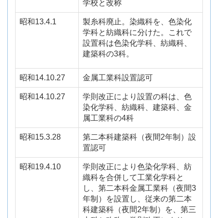
学校と改称
昭和13.4.1
製糸科廃止。染織科を、色染化
学科と紡織科に分けた。これで
設置科は色染化学科、紡織科、
建築科の
3
科。
昭和14.10.27
金属工業科設置認可
昭和14.10.27
学則改正により設置の科は、色
染化学科、紡織科、建築科、金
属工業科の
4
科
昭和15.3.28
第二本科建築科（夜間
2
年制）設
置認可
昭和19.4.10
学則改正により色染化学科、紡
織科を合併して工業化学科と
し、第二本科金属工業科（夜間
3
年制）を設置し、従来の第二本
科建築科（夜間
2
年制）を、第三