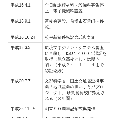
平成16.4.1
全日制課程材料・設備科募集停
止、電子機械科設置
平成16.9.1
新校舎建設、前橋市石関町へ移
転。
平成16.10.24
校舎新築移転記念式典実施
平成18.3.3
環境マネジメントシステム審査
に合格し、ISO１４００１認証を
取得（県立高校としては県内
初）
（平成２１．１１．１まで
認証継続）
平成20.7.7
文部科学省・国土交通省連携事
業「地域産業の担い手育成プロ
ジェクト」 研究開発校に指定さ
れる（３年間）
平成25.11.15
創立９０周年記念式典開催