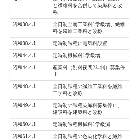
と繊維科を合併して染織科と改
称
昭和38.4.1
全日制金属工業科
1
学級増、繊維
科を繊維工業科と改称
昭和38.4.1
定時制課程に電気科設置
昭和44.4.1
定時制機械科
1
学級増
昭和44.4.1
産業科（別科夜間
2
年制）募集停
止
昭和48.4.1
全日制課程の繊維工業科を繊維
工学科と改称
昭和49.4.1
定時制の課程染織科募集停止、
建設科を建築科と改称
昭和50.4.1
定時制課程機械科
1
学級減
昭和61.4.1
全日制課程の色染化学科と繊維