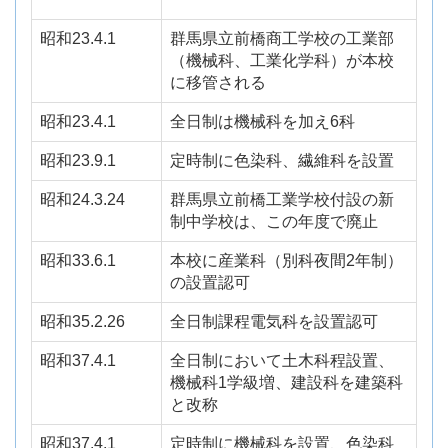
昭和23.4.1
群馬県立前橋商工学校の工業部
（機械科、工業化学科）が本校
に移管される
昭和23.4.1
全日制は機械科を加え
6
科
昭和23.9.1
定時制に色染科、繊維科を設置
昭和24.3.24
群馬県立前橋工業学校付設の新
制中学校は、この年度で廃止
昭和33.6.1
本校に産業科（別科夜間
2
年制）
の設置認可
昭和35.2.26
全日制課程電気科を設置認可
昭和37.4.1
全日制において土木科程設置、
機械科
1
学級増、建設科を建築科
と改称
昭和37.4.1
定時制に機械科を設置、色染科