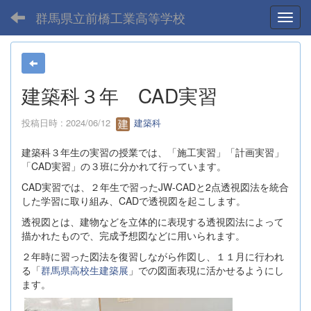
群馬県立前橋工業高等学校
Toggl
建築科３年 CAD実習
投稿日時 : 2024/06/12
建築科
建築科３年生の実習の授業では、「施工実習」「計画実習」
「CAD実習」の３班に分かれて行っています。
CAD実習では、２年生で習ったJW-CADと2点透視図法を統合
した学習に取り組み、CADで透視図を起こします。
透視図とは、建物などを立体的に表現する透視図法によって
描かれたもので、完成予想図などに用いられます。
２年時に習った図法を復習しながら作図し、１１月に行われ
る「
群馬県高校生建築展
」での図面表現に活かせるようにし
ます。