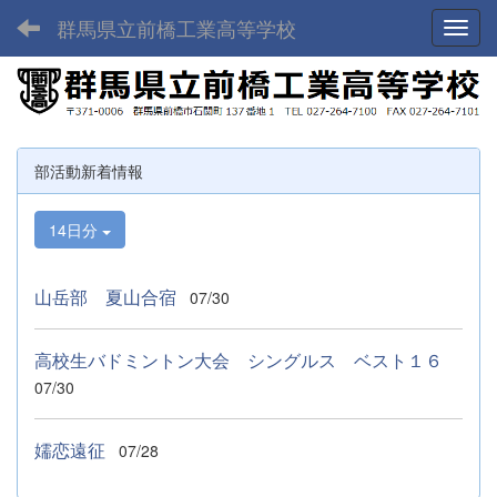
群馬県立前橋工業高等学校
Toggl
部活動新着情報
14日分
山岳部 夏山合宿
07/30
高校生バドミントン大会 シングルス ベスト１６
07/30
嬬恋遠征
07/28