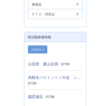
事務室
ＰＴＡ・同窓会
部活動新着情報
14日分
山岳部 夏山合宿
07/30
高校生バドミントン大会 シングルス ベスト１６
07/30
嬬恋遠征
07/28