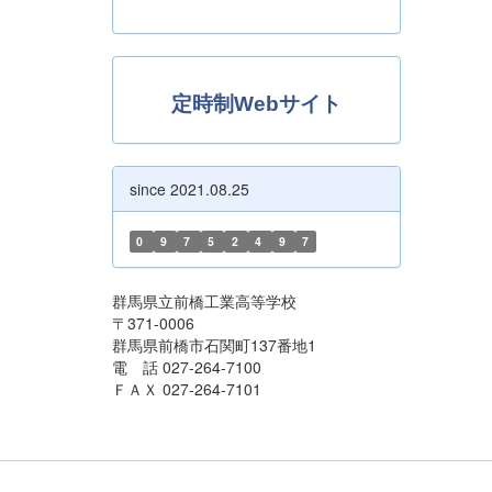
定時制Webサイト
since 2021.08.25
0
9
7
5
2
4
9
7
群馬県立前橋工業高等学校
〒371-0006
群馬県前橋市石関町137番地1
電 話 027-264-7100
ＦＡＸ 027-264-7101