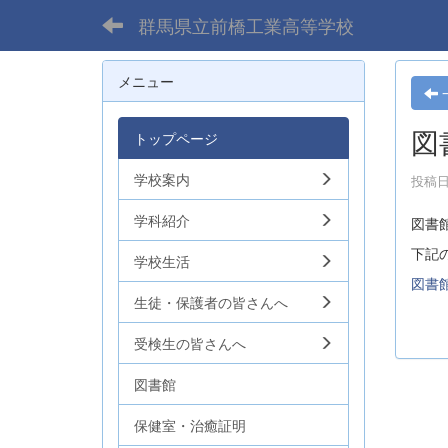
群馬県立前橋工業高等学校
メニュー
図
トップページ
学校案内
投稿日時
学科紹介
図書
下記
学校生活
図書
生徒・保護者の皆さんへ
受検生の皆さんへ
図書館
保健室・治癒証明