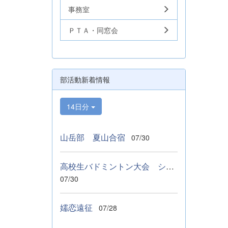
事務室
ＰＴＡ・同窓会
部活動新着情報
14日分
山岳部 夏山合宿
07/30
高校生バドミントン大会 シングルス ベスト１６
07/30
嬬恋遠征
07/28