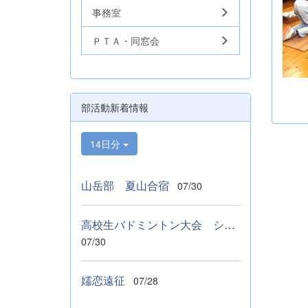
事務室
ＰＴＡ・同窓会
部活動新着情報
14日分
山岳部 夏山合宿
07/30
高校生バドミントン大会 シングルス ベスト１６
07/30
嬬恋遠征
07/28