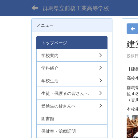
群馬県立前橋工業高等学校
メニュー
建
トップページ
学校案内
投稿日時
学科紹介
【建
高校
学校生活
群馬
生徒・保護者の皆さんへ
位４
（香
受検生の皆さんへ
本校
図書館
保健室・治癒証明