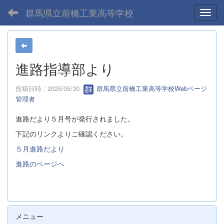
群馬県立前橋工業高等学校
Toggl
進路指導部より
投稿日時 : 2025/05/30
群馬県立前橋工業高等学校Webページ
管理者
進路だより５月号が発行されました。
下記のリンクよりご確認ください。
５月進路だより
進路のページへ
メニュー