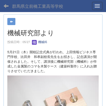
群馬県立前橋工業高等学校
Toggl
機械研究部より
投稿日時 : 05/27
機械科
5月21日（木）開校記念式典が行われ、上田情報ビジネス専
門学校、比田井 和孝副校長先生をお招きし、記念講演が開
催されました。そして、講演後に機械研究部（機械科）が作
成した金属製のコマを木製ケース（建築科製作）に入れお贈
りさせていただきました。