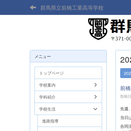
群馬県立前橋工業高等学校
メニュー
2
トップページ
20
学校案内
前橋
投稿日時
学科紹介
先週
学校生活
当日
進路指導
合同