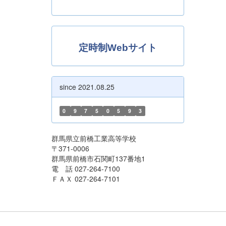
定時制Webサイト
since 2021.08.25
0
9
7
5
0
5
9
3
群馬県立前橋工業高等学校
〒371-0006
群馬県前橋市石関町137番地1
電 話 027-264-7100
ＦＡＸ 027-264-7101