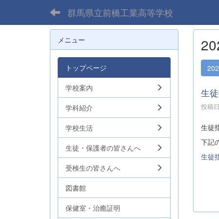
群馬県立前橋工業高等学校
メニュー
2
トップページ
20
学校案内
生徒
投稿日時
学科紹介
生徒
学校生活
下記
生徒・保護者の皆さんへ
生徒
受検生の皆さんへ
図書館
保健室・治癒証明