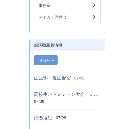
事務室
ＰＴＡ・同窓会
部活動新着情報
14日分
山岳部 夏山合宿
07/30
高校生バドミントン大会 シングルス ベスト１６
07/30
嬬恋遠征
07/28