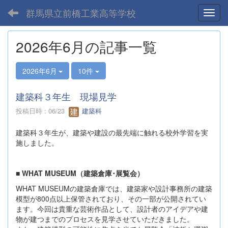
群馬県立前橋工業高等学校
Toggl
2026年6月の記事一覧
2026年6月
10件
建築科３年生 現場見学
投稿日時 : 06/23
建築科
建築科３年生が、建築や建設の最先端に触れる校外学習を実
施しました。
■ WHAT MUSEUM（建築倉庫･展覧会）
WHAT MUSEUMの建築倉庫では、建築家や設計事務所の建築
模型が800点以上保管されており、その一部が公開されてい
ます。今回は貴重な芸術作品として、設計者のアイデアや建
物が建つまでのプロセスを見学させていただきました。