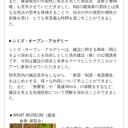
また、建築模型の可能性に焦点を当てた展覧会「波板と珊瑚
礁」も見学させていただきました。8組の建築家の普段とは異
なる視点や思考を体感することで、自分の中の発想や感性が
刺激を受け、とても有意義な時間を過ごすことができまし
た。
■ シミズ・オープン・アカデミー
シミズ・オープン・アカデミーは、建設に関する興味・関心
をより深めることを目的しとした清水建設（株）の公開講座
です。今回は建設の現在と未来をテーマとしたテクニカルツ
アーに参加させていただきました。
研究所内の施設見学をしながら、「耐震・制震・免震構造」
をはじめとする、様々な内容について学ぶことができまし
た。また、「無響室」や「風速30m/s」の体験をするなど、
建設を支える先端技術について理解を深めることができまし
た。
■ WHAT MUSEUM（建築
倉庫･展覧会）