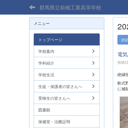
群馬県立前橋工業高等学校
メニュー
2
トップページ
20
学校案内
電気
投稿日時
学科紹介
絶縁
学校生活
軟式
生徒・保護者の皆さんへ
に補
受検生の皆さんへ
図書館
保健室・治癒証明