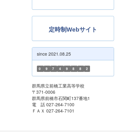
定時制Webサイト
since 2021.08.25
0
9
7
4
9
8
8
2
群馬県立前橋工業高等学校
〒371-0006
群馬県前橋市石関町137番地1
電 話 027-264-7100
ＦＡＸ 027-264-7101