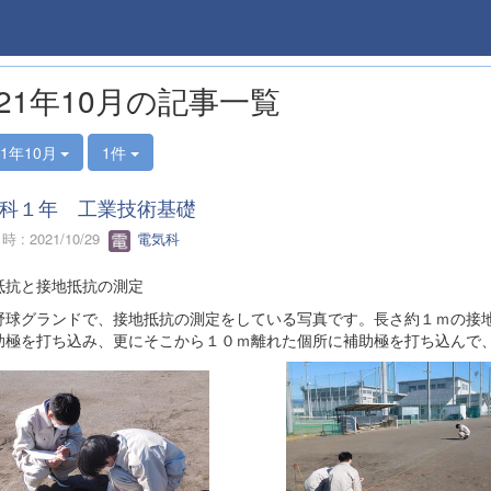
021年10月の記事一覧
21年10月
1件
科１年 工業技術基礎
 : 2021/10/29
電気科
抵抗と接地抵抗の測定
野球グランドで、接地抵抗の測定をしている写真です。長さ約１ｍの接
助極を打ち込み、更にそこから１０ｍ離れた個所に補助極を打ち込んで