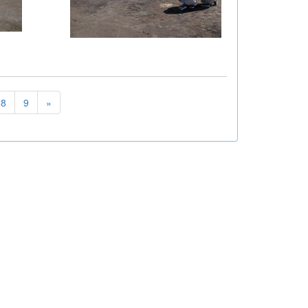
8
9
»