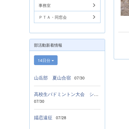
事務室
ＰＴＡ・同窓会
部活動新着情報
14日分
山岳部 夏山合宿
07/30
高校生バドミントン大会 シングルス ベスト１６
07/30
嬬恋遠征
07/28