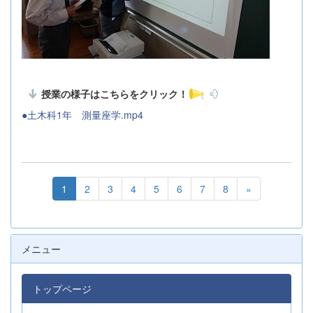
授業の様子はこちらをクリック！
●土木科1年 測量座学.mp4
1
2
3
4
5
6
7
8
»
メニュー
トップページ