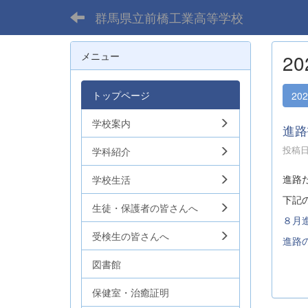
群馬県立前橋工業高等学校
メニュー
2
トップページ
20
学校案内
進路
投稿日時
学科紹介
進路
学校生活
下記
生徒・保護者の皆さんへ
８月
受検生の皆さんへ
進路
図書館
保健室・治癒証明