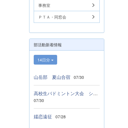
事務室
ＰＴＡ・同窓会
部活動新着情報
14日分
山岳部 夏山合宿
07/30
高校生バドミントン大会 シングルス ベスト１６
07/30
嬬恋遠征
07/28