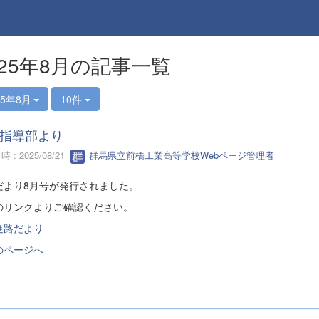
025年8月の記事一覧
25年8月
10件
指導部より
 : 2025/08/21
群馬県立前橋工業高等学校Webページ管理者
だより8月号が発行されました。
のリンクよりご確認ください。
進路だより
のページへ