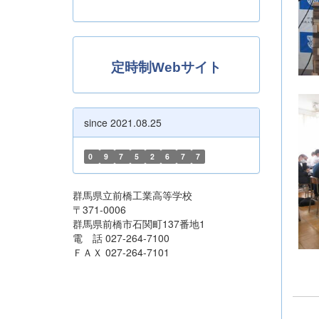
定時制Webサイト
since 2021.08.25
0
9
7
5
2
6
7
7
群馬県立前橋工業高等学校
〒371-0006
群馬県前橋市石関町137番地1
電 話 027-264-7100
ＦＡＸ 027-264-7101