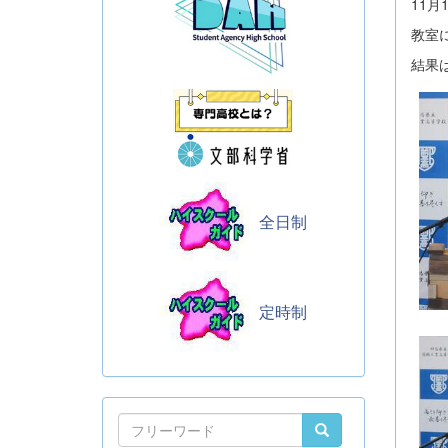
11
教室
結果
全日制
定時制