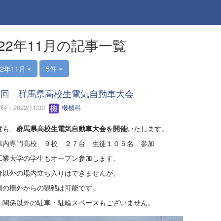
022年11月の記事一覧
22年11月
5件
3回 群馬県高校生電気自動車大会
 : 2022/11/30
機械科
度も、
群馬県高校生電気自動車大会を開催
いたします。
県内専門高校 ９校 ２７台 生徒１０５名 参加
工業大学の学生もオープン参加します。
者以外の場内立ち入りはできませんが、
場の柵外からの観戦は可能です。
、関係以外の駐車・駐輪スペースもございません。