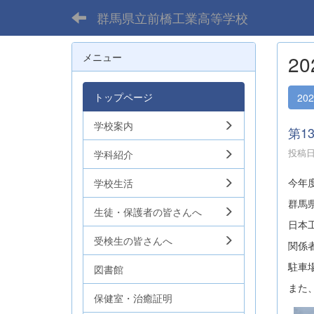
群馬県立前橋工業高等学校
メニュー
2
トップページ
20
学校案内
第1
投稿日時
学科紹介
今年
学校生活
群馬
生徒・保護者の皆さんへ
日本
受検生の皆さんへ
関係
駐車
図書館
また
保健室・治癒証明