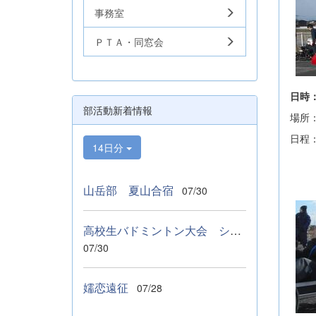
事務室
ＰＴＡ・同窓会
日時
部活動新着情報
場所
日
14日分
１
山岳部 夏山合宿
07/30
高校生バドミントン大会 シングルス ベスト１６
07/30
嬬恋遠征
07/28