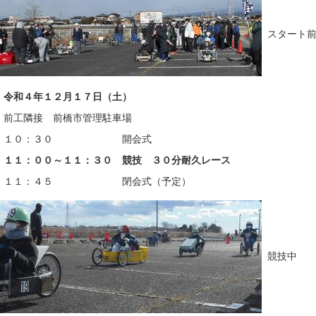
スタート
：令和４年１２月１７日（土）
：前工隣接 前橋市管理駐車場
程：１０：３０ 開会式
１１：００～１１：３０ 競技 ３０分耐久レース
１：４５ 閉会式（予定）
競技中