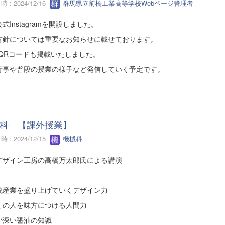
 : 2024/12/16
群馬県立前橋工業高等学校Webページ管理者
式Instagramを開設しました。
方針については重要なお知らせに載せております。
にQRコードも掲載いたしました。
行事や普段の授業の様子など発信していく予定です。
科 【課外授業】
 : 2024/12/15
機械科
デザイン工房の高橋万太郎氏による講演
産業を盛り上げていくデザイン力
の人を味方につける人間力
深い醤油の知識