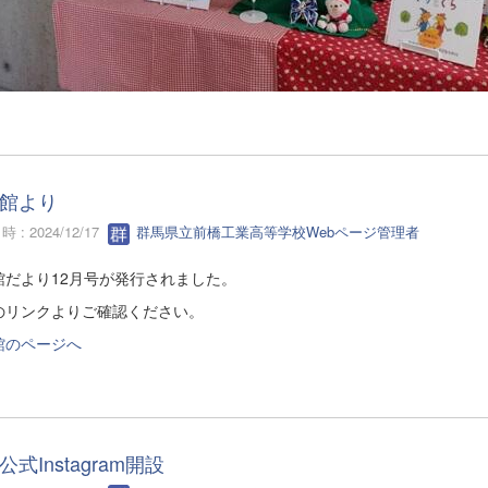
館より
 : 2024/12/17
群馬県立前橋工業高等学校Webページ管理者
館だより12月号が発行されました。
のリンクよりご確認ください。
館のページへ
公式Instagram開設