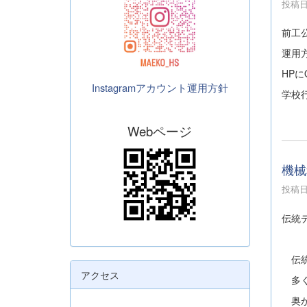
投稿日時
前工公
運用
HP
Instagramアカウント運用方針
学校
Webページ
機械
投稿日時
伝統
伝統
アクセス
多く
奥が