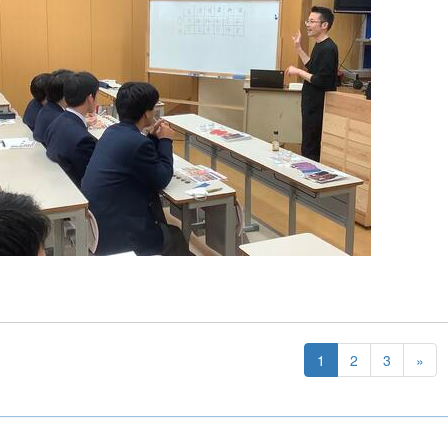
1
2
3
»