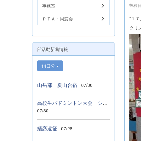
投稿日時
事務室
“１
ＰＴＡ・同窓会
クリ
部活動新着情報
14日分
山岳部 夏山合宿
07/30
高校生バドミントン大会 シングルス ベスト１６
07/30
嬬恋遠征
07/28