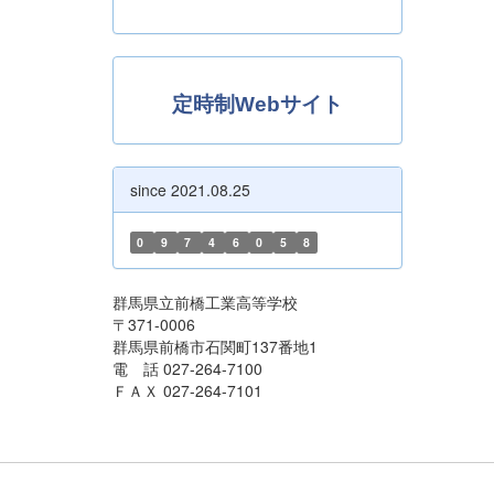
定時制Webサイト
since 2021.08.25
0
9
7
4
6
0
5
8
群馬県立前橋工業高等学校
〒371-0006
群馬県前橋市石関町137番地1
電 話 027-264-7100
ＦＡＸ 027-264-7101