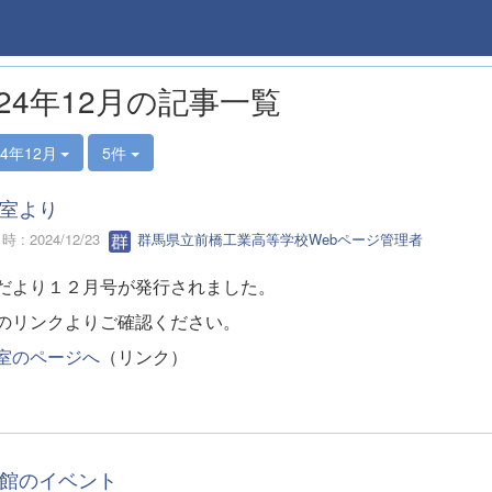
024年12月の記事一覧
24年12月
5件
室より
 : 2024/12/23
群馬県立前橋工業高等学校Webページ管理者
だより１２月号が発行されました。
のリンクよりご確認ください。
室のページへ
（リンク）
館のイベント