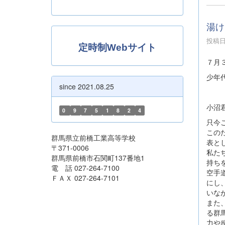
湯け
投稿日時
定時制Webサイト
７月
少年
since 2021.08.25
小沼
0
9
7
5
1
8
2
4
只今
この
群馬県立前橋工業高等学校
表と
〒371-0006
私た
群馬県前橋市石関町137番地1
持ち
電 話 027-264-7100
空手
ＦＡＸ 027-264-7101
にし
いな
また
る群
力や