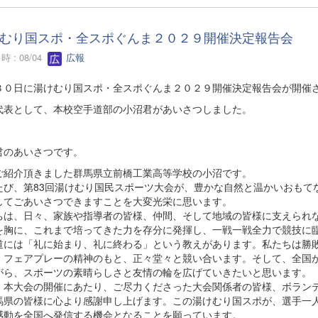
むり国スポ・全スポぐんま２０２９開催決定報告会
 : 08/04
広報
３０日に湯けむり国スポ・全スポぐんま２０２９開催決定報告会が開催
代表として、本校空手道部の小沼君があいさつしました。
君のあいさつです。
ご紹介頂きました群馬県立前橋工業高等学校の小沼です。
たび、第83回湯けむり国民スポーツ大会が、豊かな自然と温かいおもて
してごあいさつできますことを大変光栄に思います。
ちは、日々、家族や指導者の皆様、仲間、そして地域の皆様に支えられ
を胸に、これまで培ってきた力を存分に発揮し、一戦一戦全力で競技に
道には「礼に始まり、礼に終わる」という教えがあります。私たちは勝
、フェアプレーの精神のもと、正々堂々と競い合います。そして、全国
がら、スポーツの素晴らしさと友情の輪を広げていきたいと思います。
、本大会の開催にあたり、ご尽力くださった大会関係者の皆様、ボラン
馬県の皆様に心より感謝申し上げます。この湯けむり国スポが、選手一
感動を全国へ発信する機会となることを願っています。