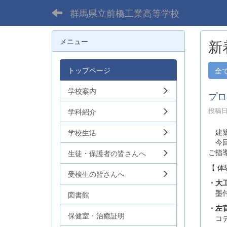
群馬県立前橋工業高等学校
メニュー
新
トップページ
全
学校案内
プロ
投稿日時
学科紹介
建築
学校生活
今回
ご指
生徒・保護者の皆さんへ
【 体
受検生の皆さんへ
・大
墨付
図書館
・左
保健室・治癒証明
コテ