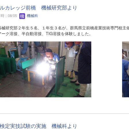
ルカレッジ前橋 機械研究部より
 : 08/05
機械科
科械研究部２年生５名、１年生３名が、群馬県立前橋産業技術専門校主
アーク溶接、半自動溶接、TIG溶接を体験しました。
検定実技試験の実施 機械科より