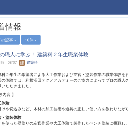
着情報
ての記事
10件
の職人に学ぶ！ 建築科２年生職業体験
 : 08/07
建築科
科２年生の希望者による大工作業および左官・塗装作業の職業体験を
の体験では、利根沼田テクノアカデミーのご協力によってプロの職人の
導いただきました。
験内容 】
工体験
けや切込みなど、木材の加工技術や道具の正しい使い方を教わりながら
官・塗装体験
を使った壁塗りの左官作業や大工体験で製作したベンチ塗装に挑戦し、