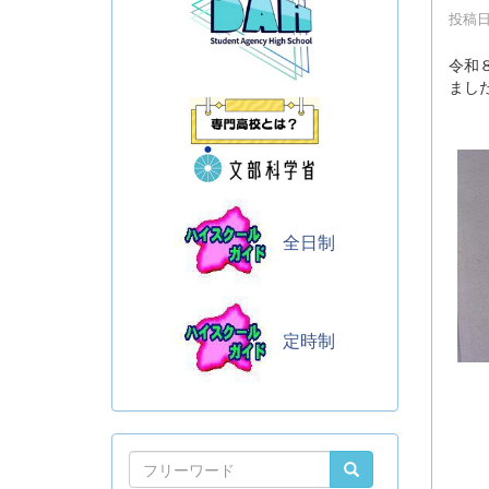
投稿日時
令和
まし
全日制
定時制