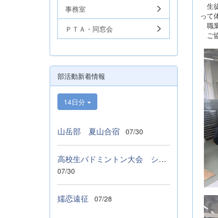
生徒
事務室
って
職業
ＰＴＡ・同窓会
ご協
部活動新着情報
14日分
山岳部 夏山合宿
07/30
高校生バドミントン大会 シングルス ベスト１６
07/30
嬬恋遠征
07/28