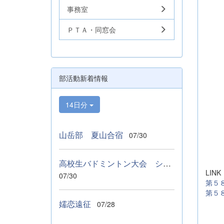
事務室
ＰＴＡ・同窓会
部活動新着情報
14日分
山岳部 夏山合宿
07/30
高校生バドミントン大会 シングルス ベスト１６
LINK
07/30
第５
第５
嬬恋遠征
07/28