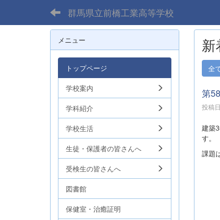
群馬県立前橋工業高等学校
メニュー
新
トップページ
全
学校案内
第5
投稿日時
学科紹介
学校生活
建築
3
す。
生徒・保護者の皆さんへ
課題
受検生の皆さんへ
図書館
保健室・治癒証明