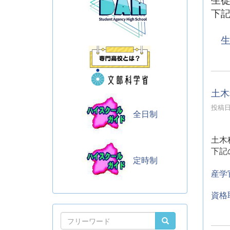
下
生
土木
投稿日時
全日制
土木
下記
定時制
産学
資格