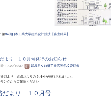
：
第
34回日本工業大学建築設計競技【審査結果】
だより １０月号発行のお知らせ
 : 2020/10/30
群馬県立前橋工業高等学校管理者
指導部より、進路だよりの９
月号が発行されました。
のリンクからご確認ください
路だより １０月号