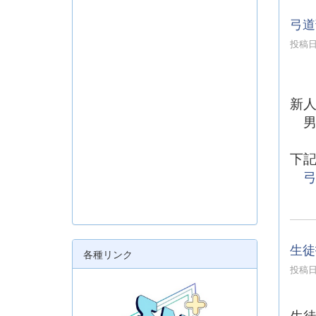
弓道
投稿日時
新
男
下
生徒
各種リンク
投稿日時
生徒