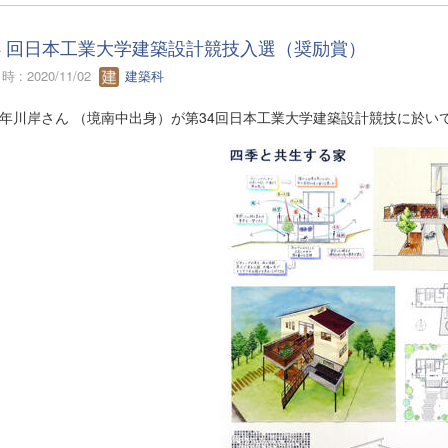
4 回日本工業大学建築設計競技入選（奨励賞）
 : 2020/11/02
建築科
3年川岸さん （境南中出身）が第34回日本工業大学建築設計競技に於い