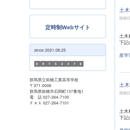
土木
投稿日時
定時制Webサイト
土木
下記
since 2021.08.25
産学
0
9
7
5
2
3
7
8
群馬県立前橋工業高等学校
土木
〒371-0006
群馬県前橋市石関町137番地1
投稿日時
電 話 027-264-7100
ＦＡＸ 027-264-7101
土木
下記