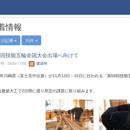
着情報
ての記事
10件
8回技能五輪全国大会出場へ向けて
 : 2020/11/02
建築科
年川嶋君（富士見中出身）が
11
月
13
日～
15
日に行われる「第
58
回技能
は建築大工で
2
日間に渡り所定の課題に取り組みます。