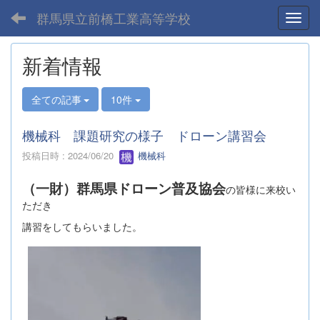
群馬県立前橋工業高等学校
Toggl
新着情報
全ての記事
10件
機械科 課題研究の様子 ドローン講習会
投稿日時 : 2024/06/20
機械科
（一財）群馬県ドローン普及協会
の皆様に来校い
ただき
講習をしてもらいました。