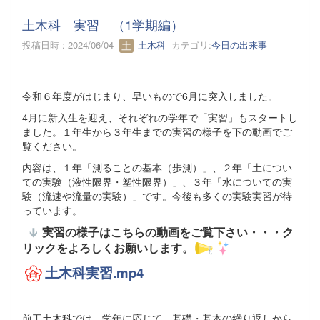
土木科 実習 （1学期編）
投稿日時 : 2024/06/04
土木科
カテゴリ:
今日の出来事
令和６年度がはじまり、早いもので6月に突入しました。
4月に新入生を迎え、それぞれの学年で「実習」もスタートし
ました。１年生から３年生までの実習の様子を下の動画でご
覧ください。
内容は、１年「測ることの基本（歩測）」、２年「土につい
ての実験（液性限界・塑性限界）」、３年「水についての実
験（流速や流量の実験）」です。今後も多くの実験実習が待
っています。
実習の様子はこちらの動画をご覧下さい・・・ク
リックをよろしくお願いします。
土木科実習.mp4
前工土木科では、学年に応じて、基礎・基本の繰り返しから