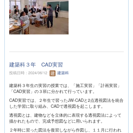
建築科３年 CAD実習
投稿日時 : 2024/06/12
建築科
建築科３年生の実習の授業では、「施工実習」「計画実習」
「CAD実習」の３班に分かれて行っています。
CAD実習では、２年生で習ったJW-CADと2点透視図法を統合
した学習に取り組み、CADで透視図を起こします。
透視図とは、建物などを立体的に表現する透視図法によって
描かれたもので、完成予想図などに用いられます。
２年時に習った図法を復習しながら作図し、１１月に行われ