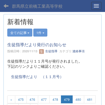
群馬県立前橋工業高等学校
Toggl
新着情報
全ての記事
1件
生徒指導だより発行のお知らせ
投稿日時 : 2020/11/13
生徒指導
カテゴリ:
連絡事項
生徒指導だより１１月号が発行されました。
下記のリンクよりご確認ください。
生徒指導だより （１１月号）
«
475
476
477
478
479
480
481